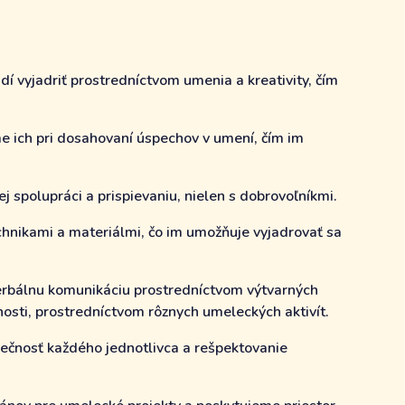
í vyjadriť prostredníctvom umenia a kreativity, čím
e ich pri dosahovaní úspechov v umení, čím im
 spolupráci a prispievaniu, nielen s dobrovoľníkmi.
chnikami a materiálmi, čo im umožňuje vyjadrovať sa
verbálnu komunikáciu prostredníctvom výtvarných
osti, prostredníctvom rôznych umeleckých aktivít.
nečnosť každého jednotlivca a rešpektovanie