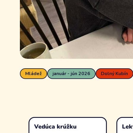
Mládež
január - jún 2026
Dolný Kubín
Vedúca krúžku
Lek