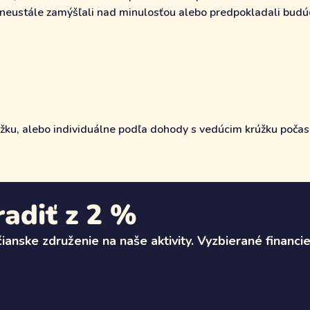
neustále zamýšľali nad minulosťou alebo predpokladali budúc
rúžku, alebo individuálne podľa dohody s vedúcim krúžku počas
adiť z 2 %
anske združenie na naše aktivity. Vyzbierané financie 