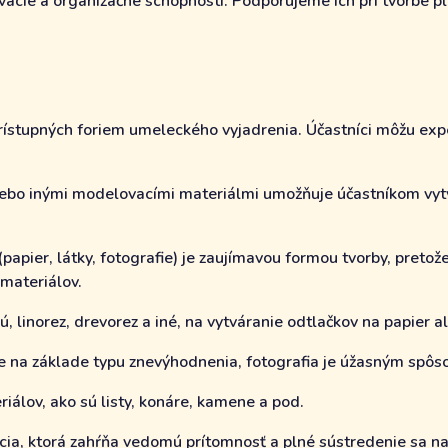
novacie a organizačné schopnosti. Podporujeme ich pri tvorbe 
prístupných foriem umeleckého vyjadrenia. Účastníci môžu exp
alebo inými modelovacími materiálmi umožňuje účastníkom vyt
papier, látky, fotografie) je zaujímavou formou tvorby, pret
materiálov.
, linorez, drevorez a iné, na vytváranie odtlačkov na papier a
e na základe typu znevýhodnenia, fotografia je úžasným spôso
iálov, ako sú listy, konáre, kamene a pod.
cia, ktorá zahŕňa vedomú prítomnosť a plné sústredenie sa n