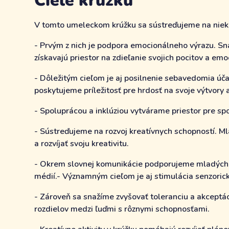
Ciele krúžku
V tomto umeleckom krúžku sa sústreďujeme na nieko
- Prvým z nich je podpora emocionálneho výrazu. Sna
získavajú priestor na zdieľanie svojich pocitov a em
- Dôležitým cieľom je aj posilnenie sebavedomia úč
poskytujeme príležitosť pre hrdosť na svoje výtvory
- Spoluprácou a inklúziou vytvárame priestor pre sp
- Sústreďujeme na rozvoj kreatívnych schopností. M
a rozvíjať svoju kreativitu.
- Okrem slovnej komunikácie podporujeme mladých, 
médií.- Významným cieľom je aj stimulácia senzoric
- Zároveň sa snažíme zvyšovať toleranciu a akceptác
rozdielov medzi ľuďmi s rôznymi schopnosťami.