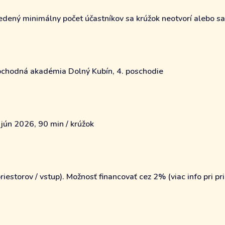
dený minimálny počet účastníkov sa krúžok neotvorí alebo sa z
chodná akadémia Dolný Kubín, 4. poschodie
 jún 2026, 90 min / krúžok
iestorov / vstup). Možnosť financovať cez 2% (viac info pri pri