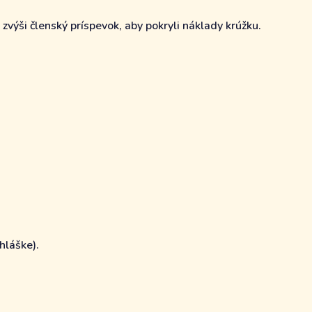
výši členský príspevok, aby pokryli náklady krúžku.
hláške).