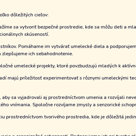
ľko dôležitých cieľov:
žíme sa vytvoriť bezpečné prostredie, kde sa môžu deti a mlad
ocionálnych skúseností.
astníkov. Pomáhame im vytvárať umelecké diela a podporujem
 a zlepšujeme ich sebahodnotenie.
oločné umelecké projekty, ktoré povzbudzujú mladých k aktívnej
ladí majú príležitosť experimentovať s rôznymi umeleckými te
aby sa vyjadrovali aj prostredníctvom umenia a rozvíjali ne
kého vnímania. Spoločne rozvíjame zmysly a senzorické schopn
iu prostredníctvom tvorivého prostredia, kde je dôležitá jedi