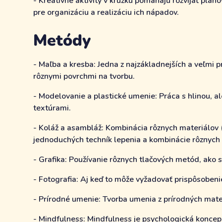
- Kreatívne aktivity v krúžku pomáhajú rozvíjať plá
pre organizáciu a realizáciu ich nápadov.
Metódy
- Maľba a kresba: Jedna z najzákladnejších a veľmi 
rôznymi povrchmi na tvorbu.
- Modelovanie a plastické umenie: Práca s hlinou, 
textúrami.
- Koláž a asambláž: Kombinácia rôznych materiálov (
jednoduchých techník lepenia a kombinácie rôznych 
- Grafika: Používanie rôznych tlačových metód, ako sú
- Fotografia: Aj keď to môže vyžadovať prispôsobeni
- Prírodné umenie: Tvorba umenia z prírodných mater
- Mindfulness: Mindfulness je psychologická koncep