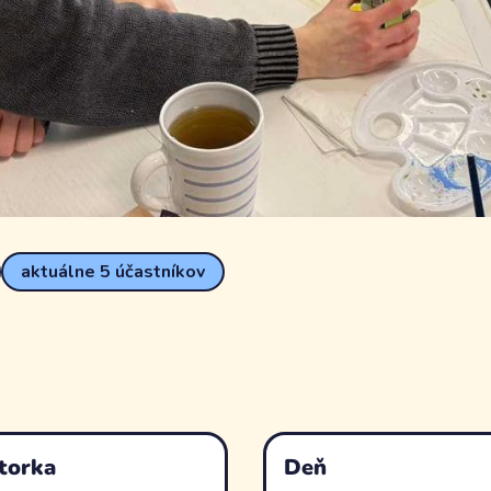
aktuálne 5 účastníkov
torka
Deň