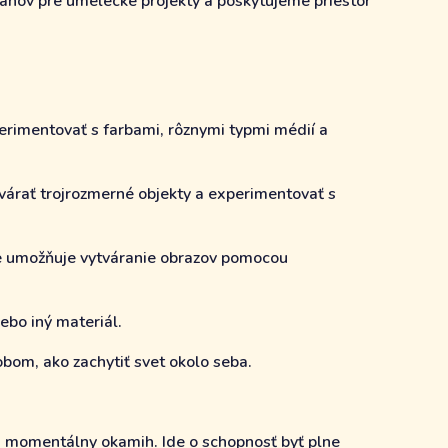
plánov pre umelecké projekty a poskytujeme priestor
erimentovať s farbami, rôznymi typmi médií a
várať trojrozmerné objekty a experimentovať s
ože umožňuje vytváranie obrazov pomocou
lebo iný materiál.
bom, ako zachytiť svet okolo seba.
a momentálny okamih. Ide o schopnosť byť plne