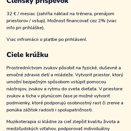
Členský príspevok
32 € / mesiac (zahŕňa náklad na trénera, prenájom
priestorov / vstup). Možnosť financovať cez 2% (viac
info pri prihláške).
Viac infromácii o platbe po prihlásení.
Ciele krúžku
Prostredníctvom zvukov pôsobiť na fyzické, duševné a
emočné zdravie detí a mládeže. Vytvoriť priestor, ktorý
umožní bezpečným spôsobom vstúpiť pomocou
nástrojov, zvukov a rytmu do sveta dieťaťa. V priestore
zvukov a ticha v plynúcom čase je možné vytvoriť
podmienky, ktoré podporujú osobnostný rast či zrenie a
ponúka zážitok radosti i spolupatričnosti.
Muzikoterapia si kládne za cieľ zlepšiť kvalitu života a
medziľudských vzťahov, podporovať individuálny