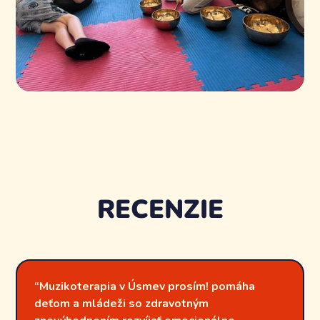
RECENZIE
“Muzikoterapia v Úsmev prosím! pomáha
deťom a mládeži so zdravotným