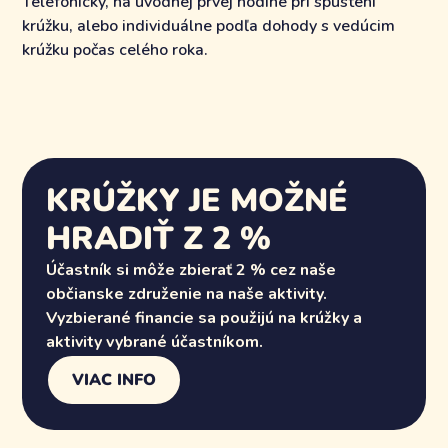
Telefonicky, na úvodnej prvej hodine pri spustení
krúžku, alebo individuálne podľa dohody s vedúcim
krúžku počas celého roka.
KRÚŽKY JE MOŽNÉ
HRADIŤ Z 2 %
Účastník si môže zbierať 2 % cez naše
občianske združenie na naše aktivity.
Vyzbierané financie sa použijú na krúžky a
aktivity vybrané účastníkom.
VIAC INFO