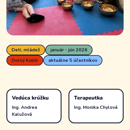
Deti, mládež
január - jún 2026
Dolný Kubín
aktuálne 5 účastníkov
Vedúca krúžku
Terapeutka
Ing. Andrea
Ing. Monika Chylová
Kalužová