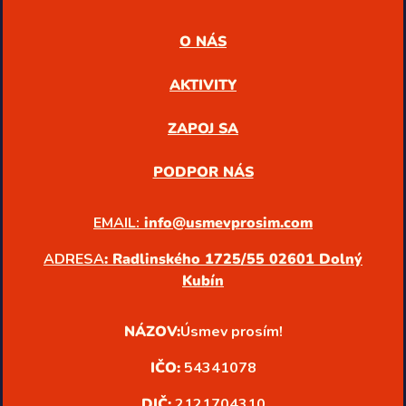
O NÁS
AKTIVITY
ZAPOJ SA
PODPOR NÁS
EMAIL:
info@usmevprosim.com
ADRESA
: Radlinského 1725/55 02601 Dolný
Kubín
NÁZOV:
Úsmev prosím!
IČO:
54341078
DIČ:
2121704310