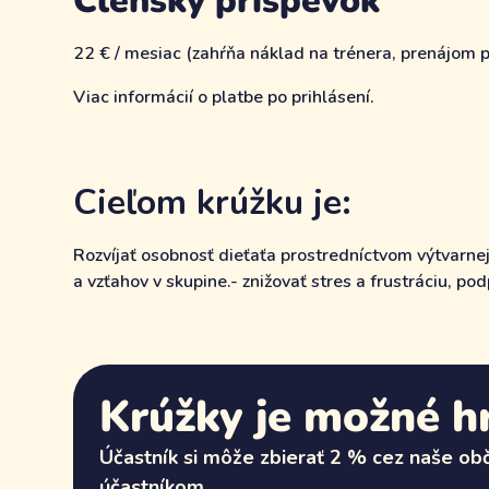
Členský príspevok
22 € / mesiac (zahŕňa náklad na trénera, prenájom pr
Viac informácií o platbe po prihlásení.
Cieľom krúžku je:
Rozvíjať osobnosť dieťaťa prostredníctvom výtvarnej
a vzťahov v skupine.- znižovať stres a frustráciu, po
Krúžky je možné hr
Účastník si môže zbierať 2 % cez naše obči
účastníkom.