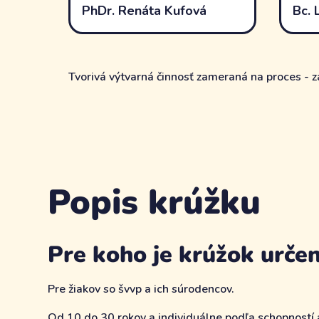
PhDr. Renáta Kufová
Bc. 
Tvorivá výtvarná činnosť zameraná na proces - záž
Popis krúžku
Pre koho je krúžok urče
Pre žiakov so švvp a ich súrodencov.
Od 10 do 30 rokov a individuálne podľa schopností a