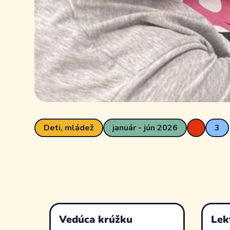
Deti, mládež
január - jún 2026
3
Vedúca krúžku
Lek