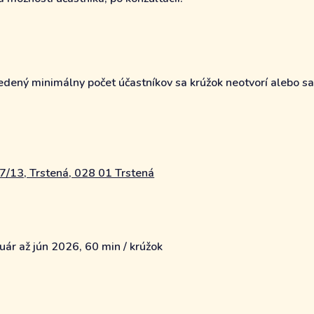
dený minimálny počet účastníkov sa krúžok neotvorí alebo sa z
/13, Trstená, 028 01 Trstená
uár až jún 2026, 60 min / krúžok