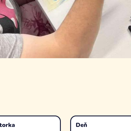
torka
Deň