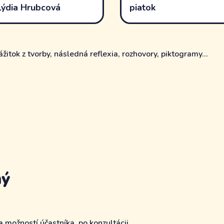
Lýdia Hrubcová
piatok
itok z tvorby, následná reflexia, rozhovory, piktogramy...
ný
 možností účastníka, po konzultácii.